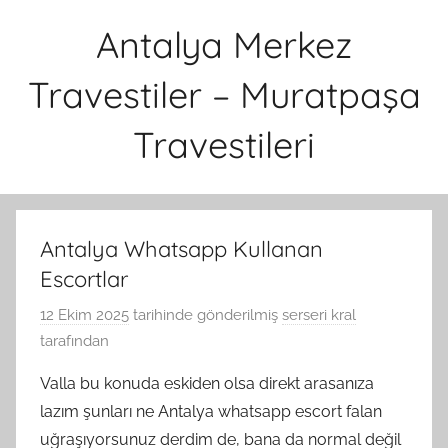
İçeriğe
Antalya Merkez
atla
Travestiler – Muratpaşa
Travestileri
Antalya Whatsapp Kullanan
Escortlar
12 Ekim 2025
tarihinde gönderilmiş
serseri kral
tarafından
Valla bu konuda eskiden olsa direkt arasanıza
lazım şunları ne Antalya whatsapp escort falan
uğraşıyorsunuz derdim de, bana da normal değil