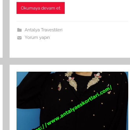
Okumaya devam et
Antalya Travestileri
Yorum yapın