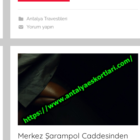
Antalya Travestileri
Yorum yapın
Merkez Şarampol Caddesinden