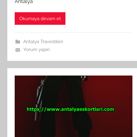
Antalya
Okumaya devam et
Antalya Travestileri
Yorum yapın