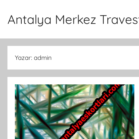
İçeriğe
atla
Antalya Merkez Travest
Yazar:
admin