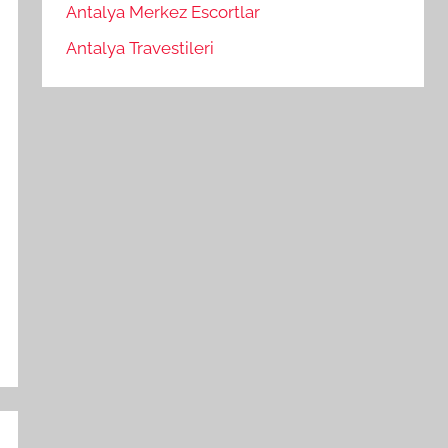
Antalya Merkez Escortlar
Antalya Travestileri