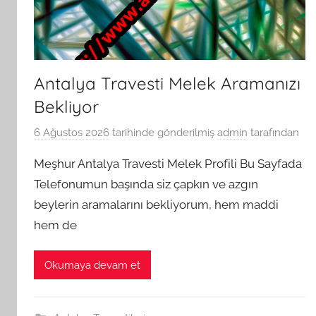
Antalya Travesti Melek Aramanızı
Bekliyor
6 Ağustos 2026
tarihinde gönderilmiş
admin
tarafından
Meşhur Antalya Travesti Melek Profili Bu Sayfada
Telefonumun başında siz çapkın ve azgın
beylerin aramalarını bekliyorum, hem maddi
hem de
Okumaya devam et