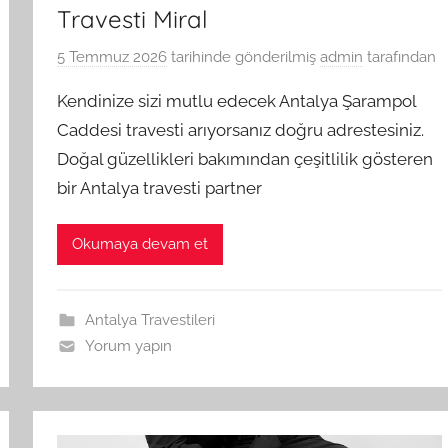
Travesti Miral
5 Temmuz 2026
tarihinde gönderilmiş
admin
tarafından
Kendinize sizi mutlu edecek Antalya Şarampol
Caddesi travesti arıyorsanız doğru adrestesiniz.
Doğal güzellikleri bakımından çeşitlilik gösteren
bir Antalya travesti partner
Okumaya devam et
Antalya Travestileri
Yorum yapın